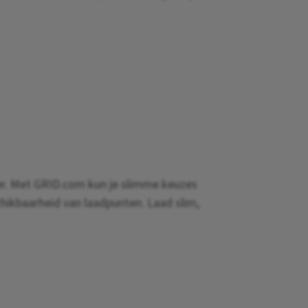
eer. Met GRID.com kun je slimme keuzes
hikbaarheid van laadpunten. Laad slim,