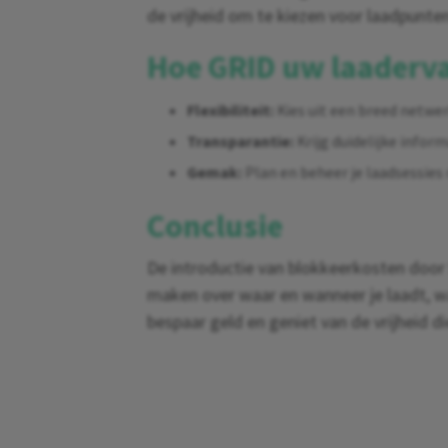
de vrijheid om te kiezen voor laadpunte
Hoe GRID uw laaderva
Flexibiliteit:
Kies uit een breed netwe
Transparantie:
Krijg duidelijke inform
Gemak:
Plan en beheer je laadsessie
Conclusie
De introductie van blokkeerkosten door
maken over waar en wanneer je laadt, wa
bespaar geld en geniet van de vrijheid d