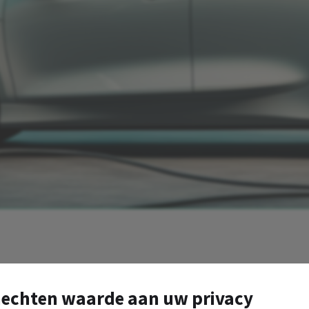
osten: Hoe GRI
hechten waarde aan uw privacy