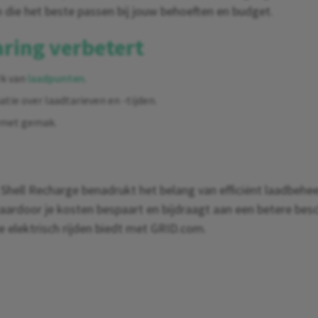
n die het beste passen bij jouw behoeften en budget.
ring verbetert
rk van
laadpunten
.
atie over laadtarieven en -tijden.
s met gemak.
 Shell Recharge benadrukt het belang van efficiënt laadbeh
ardoor je kosten bespaart en bijdraagt aan een betere besc
ie elektrisch rijden biedt met GRID.com.