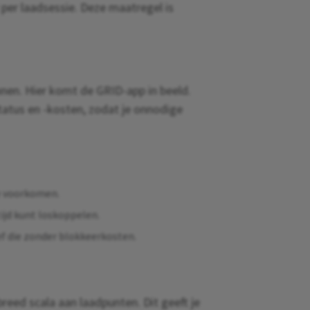
per laadsessie. Deze maatregel is
geven
es om uw
 inhoud
en" te
nnen. Hier komt de GRID-app in beeld.
ormatie
status en -kosten, zodat je onnodige
.
te voorkomen.
tijd kunt loskoppelen.
ef die zonder blokkeerkosten.
eed scala aan laadpunten. Dit geeft je