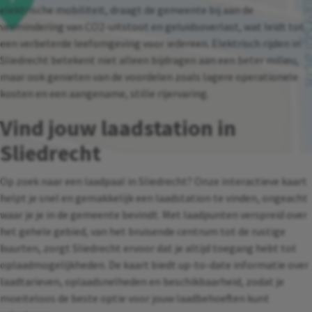
elektrische mobiliteit, draagt de gemeente bij aan de
vermindering van CO2-uitstoot en geluidsoverlast, wat leidt tot
een verbeterde leefomgeving voor iedereen. Elektrisch rijden in
Sliedrecht betekent niet alleen bijdragen aan een beter milieu,
maar ook genieten van de voordelen zoals lagere operationele
kosten en een aangename, stille rijervaring.
Vind jouw laadstation in
Sliedrecht
Op zoek naar een laadpaal in Sliedrecht? Onze interactieve kaart
helpt je snel en gemakkelijk een laadstation te vinden, ongeacht
waar je je in de gemeente bevindt. Met laadpunten verspreid over
het gehele gebied, van het bruisende centrum tot de rustige
buurten, zorgt Sliedrecht ervoor dat je altijd toegang hebt tot
oplaadmogelijkheden. De kaart biedt up-to-date informatie over
laadtarieven, oplaadsnelheden en beschikbaarheid, zodat je
moeiteloos de beste optie voor jouw laadbehoeften kunt