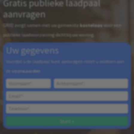
Gratis publieke laadpaal
aanvragen
GRID zorgt samen met uw gemeente
kosteloos
voor een
publieke laadvoorziening dichtbij uw woning.
Uw gegevens
Voordat u de laadpaal kunt aanvragen moet u voldoen aan
de
voorwaarden
Start »