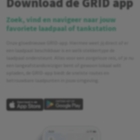
Download de GRID app
Zoek, vind en navigeer naar jouw
favoriete laadpaal of tankstation
Onze gloednieuwe GRID-app. Hiermee weet jij direct of er
een laadpaal beschikbaar is en welk stekkertype de
laadpaal ondersteunt. Alles voor een zorgeloze reis, of je nu
een langeafstandsreiziger bent of gewoon lokaal wilt
opladen, de GRID-app biedt de snelste routes en
betrouwbare laadpunten in jouw omgeving.