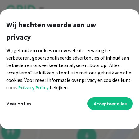
ga naar live kaart
Wij hechten waarde aan uw
privacy
Wij gebruiken cookies om uw website-ervaring te
verbeteren, gepersonaliseerde advertenties of inhoud aan
te bieden en ons verkeer te analyseren. Door op "Alles
accepteren" te klikken, stemt u in met ons gebruik van alle
cookies. Voor meer informatie over privacy en cookies kunt
u ons
Privacy Policy
bekijken.
Functionele cookies
Meer opties
Accepteer alles
Functionele cookies zijn voornamelijk om u extra functies
Beveiligingscookies
en persoonlijke instellingen aan te kunnen bieden. Door
Cookies en andere technologieën die worden gebruikt voor
Advertentiecookies
middel van functionele cookies kunnen wij u diensten
beveiliging, helpen om gebruikers te verifiëren, bedrog te
Advertentiecookies worden gebruikt om je gerichte
Analyse cookies