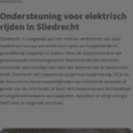
selecteren.
Ondersteuning voor elektrisch
rijden in Sliedrecht
Sliedrecht is toegewijd aan het continu verbeteren van haar
laadinfrastructuur om elektrisch rijden zo toegankelijk en
gemakkelijk mogelijk te maken. Door de implementatie van
geavanceerde technologieën en klantvriendelijke diensten,
waaronder een handige app voor het beheren van je laadsessies,
biedt Sliedrecht een soepele en zorgeloze laadervaring. Of je nu
de historische bezienswaardigheden van Sliedrecht bezoekt of
geniet van de rivieroever, je kunt vertrouwen op een betrouwbaar
en uitgebreid netwerk van laadpalen, waardoor je altijd energie
hebt voor je volgende avontuur.