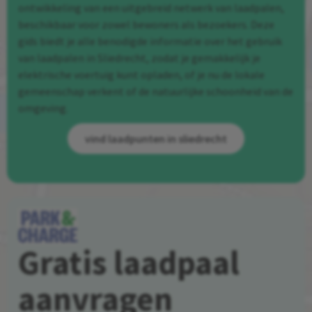
ontwikkeling van een uitgebreid netwerk van laadpalen,
beschikbaar voor zowel bewoners als bezoekers. Deze
gids biedt je alle benodigde informatie over het gebruik
van laadpalen in Sliedrecht, zodat je gemakkelijk je
elektrische voertuig kunt opladen, of je nu de lokale
gemeenschap verkent of de natuurlijke schoonheid van de
omgeving.
vind laadpunten in sliedrecht
Gratis laadpaal
aanvragen