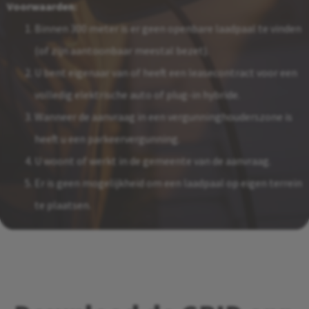
Voorwaarden:
Binnen 300 meter is er geen openbare laadpaal te vinden
(of zijn aantoonbaar meestal bezet).
U bent eigenaar van of heeft een leasecontract voor een
volledig elektrische auto of plug-in hybride.
Wanneer de aanvraag in een vergunninghouderszone is
heeft u een parkeervergunning.
U woont of werkt in de gemeente van de aanvraag.
Er is geen mogelijkheid om een laadpaal op eigen terrein
te plaatsen.