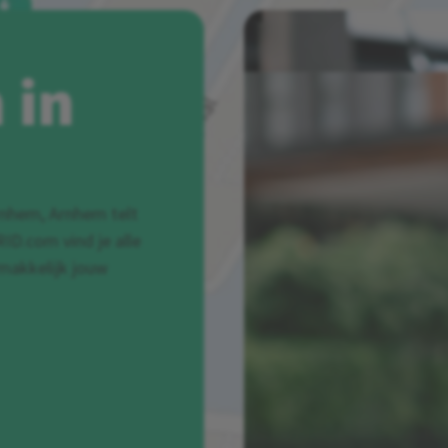
 in
rnhem, Arnhem telt
ID.com vind je alle
emakkelijk jouw