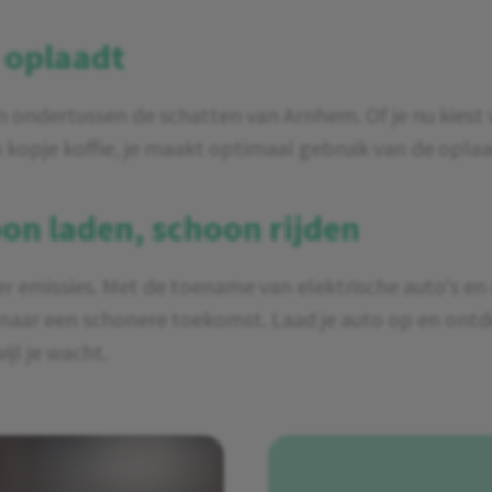
e oplaadt
n ondertussen de schatten van Arnhem. Of je nu kiest 
 kopje koffie, je maakt optimaal gebruik van de oplaa
n laden, schoon rijden
 emissies. Met de toename van elektrische auto's en 
naar een schonere toekomst. Laad je auto op en ontde
jl je wacht.