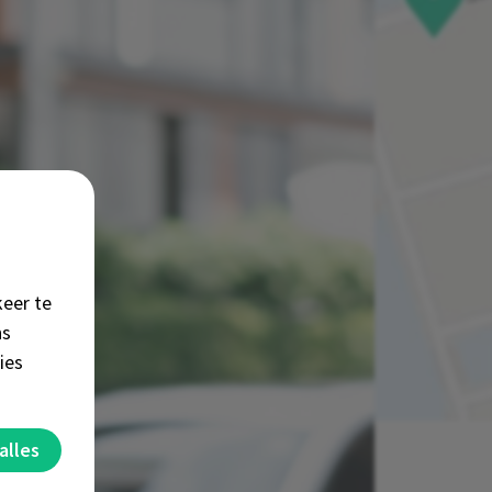
keer te
ns
ies
alles
nlijke