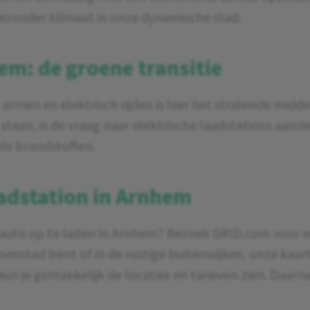
 gezonder klimaat in onze dynamische stad.
hem: de groene transitie
n en elektrisch rijden is hier het stralende middel
aan, is de vraag naar elektrische laadstations aanzie
ele brandstoffen.
aadstation in Arnhem
 auto op te laden in Arnhem? Bezoek GRID.com voor e
nnenstad bent of in de rustige buitenwijken, onze kaart
kun je gemakkelijk de locaties en tarieven zien. Daarn