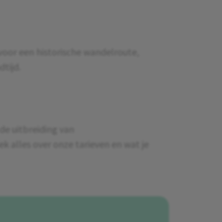
voor een historische wandelroute,
dtijd.
de uitbreiding van
k alles over onze tarieven en wat je