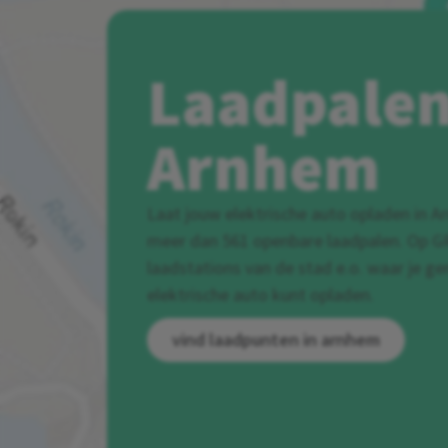
Laadpalen
Arnhem
Laat jouw elektrische auto opladen in A
meer dan 561 openbare laadpalen. Op GR
laadstations van de stad e.o. waar je g
elektrische auto kunt opladen.
vind laadpunten in arnhem