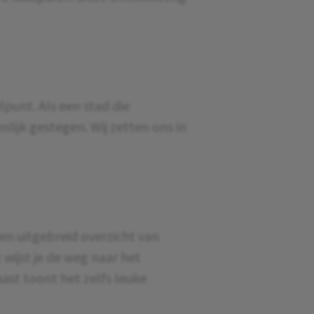
punt. Als een stad die
nlijk gestegen. Wij zetten ons in
en uitgebreid overzicht van
 wijst je de weg naar het
aast toont het zelfs leuke