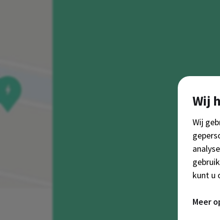
Wij 
Wij geb
geperso
analyse
gebruik
kunt u
Fu
Meer o
Functio
Be