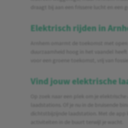
draagt bij aan een frissere lucht en een
Elektrisch rijden in Arn
Arnhem omarmt de toekomst met open arme
duurzaamheid hoog in het vaandel heeft st
voor een groene toekomst, vrij van fossi
Vind jouw elektrische l
Op zoek naar een plek om je elektrische
laadstations. Of je nu in de bruisende bi
dichtstbijzijnde laadstation. Met de app 
activiteiten in de buurt terwijl je wacht.