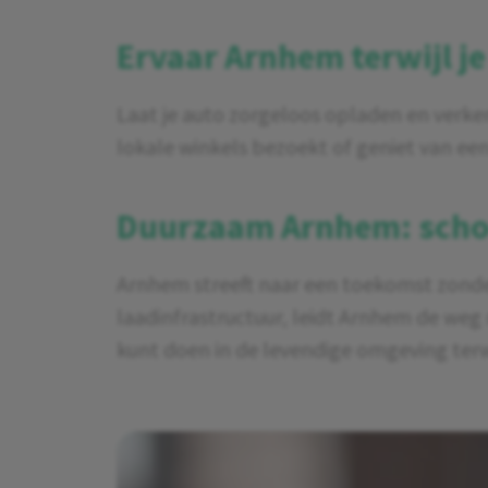
Ervaar Arnhem terwijl j
Laat je auto zorgeloos opladen en verke
lokale winkels bezoekt of geniet van een
Duurzaam Arnhem: schoo
Arnhem streeft naar een toekomst zonder
laadinfrastructuur, leidt Arnhem de weg 
kunt doen in de levendige omgeving terwi