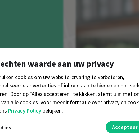
hechten waarde aan uw privacy
ruiken cookies om uw website-ervaring te verbeteren,
naliseerde advertenties of inhoud aan te bieden en ons ver
ren. Door op "Alles accepteren" te klikken, stemt u in met o
 van alle cookies. Voor meer informatie over privacy en cook
 ons
Privacy Policy
bekijken.
nctionele cookies
Accepteer 
pties
nele cookies zijn voornamelijk om u extra functies en persoo
veiligingscookies