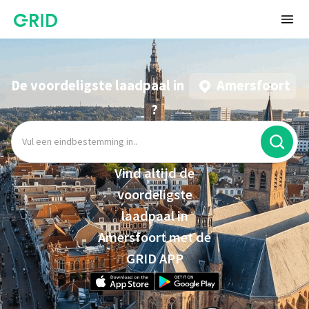
De voordeligste laadpaal in
Amersfoort
?
Vind altijd de
voordeligste
laadpaal in
Amersfoort met de
GRID APP