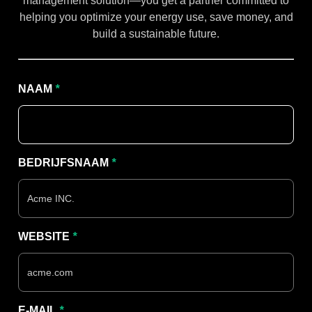
management solution—you get a partner committed to
helping you optimize your energy use, save money, and
build a sustainable future.
NAAM
*
BEDRIJFSNAAM
*
WEBSITE
*
E-MAIL
*