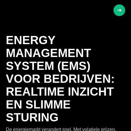
Unlock
a
New
ENERGY
Era
MANAGEMENT
of
SYSTEM (EMS)
Energy
VOOR BEDRIJVEN:
Efficien
REALTIME INZICHT
with
EN SLIMME
GRID
STURING
EMS
Monitor!
De energiemarkt verandert snel. Met volatiele prijzen,